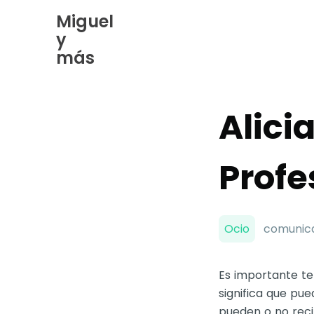
Miguel
y
Skip
más
to
Content
Alici
Profe
Ocio
comunica
Es importante te
significa que pue
pueden o no reci