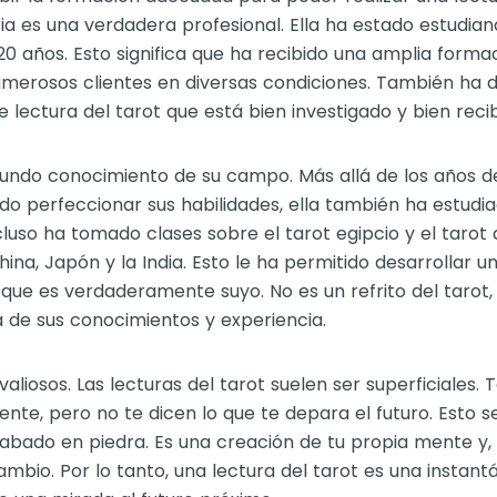
ia es una verdadera profesional. Ella ha estado estudian
0 años. Esto significa que ha recibido una amplia forma
merosos clientes en diversas condiciones. También ha d
 lectura del tarot que está bien investigado y bien recib
ofundo conocimiento de su campo. Más allá de los años d
do perfeccionar sus habilidades, ella también ha estudia
luso ha tomado clases sobre el tarot egipcio y el tarot 
na, Japón y la India. Esto le ha permitido desarrollar u
 que es verdaderamente suyo. No es un refrito del tarot,
 de sus conocimientos y experiencia.
aliosos. Las lecturas del tarot suelen ser superficiales. 
nte, pero no te dicen lo que te depara el futuro. Esto s
rabado en piedra. Es una creación de tu propia mente y, 
ambio. Por lo tanto, una lectura del tarot es una instant