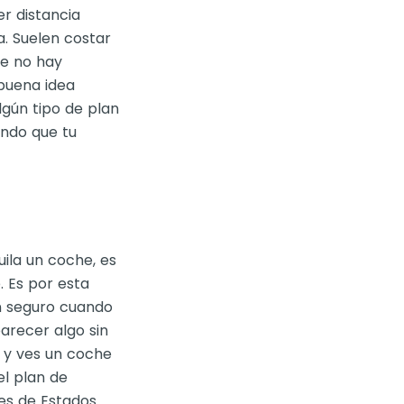
r distancia
a. Suelen costar
ue no hay
buena idea
lgún tipo de plan
endo que tu
ila un coche, es
. Es por esta
n seguro cuando
parecer algo sin
 y ves un coche
el plan de
hes de Estados