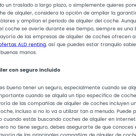
do un traslado a largo plazo, o simplemente quieres pone
he de alquiler, considera la opción de ampliar la garantí
dólares y amplían el periodo de alquiler del coche. Aunq
el coche se averíe durante ese tiempo, siempre es una 
ayoría de las empresas de alquiler de coches ofrecen a
ofertas ALD renting
, así que puedes estar tranquilo sabi
 buenas manos.
ler con seguro incluido
s bueno tener un seguro, especialmente cuando se alqu
portante cuando se alquila un tipo específico de coche
oría de las compañías de alquiler de coches incluyen u
coche, incluso si no lo va a utilizar tan a menudo. Puede 
o cuando estás buscando coches de alquiler en Internet
pero no tiene seguro, debes asegurarte de que conoces 
ayoría de las principales compañías de alquiler de coc