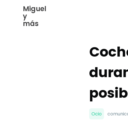
Miguel
y
Skip
más
to
Content
Coche
dura
posib
Ocio
comunica