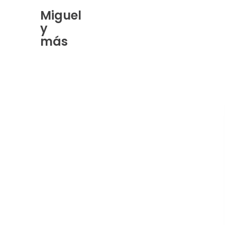
Miguel
y
Skip
más
to
Content