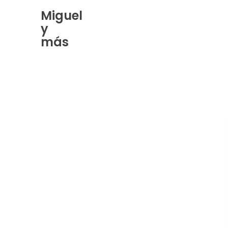
Miguel
y
Skip
más
to
Content